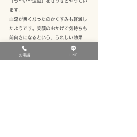
「う～い～運動」をせっせとやってい
ます。
血流が良くなったのかくすみも軽減し
たようです。笑顔のおかげで気持ちも
前向きになるという、うれしい効果
も。
お電話
LINE
美容だけでなく、身体やメンタルに少
しでも不調があると感じる方には
KEI鍼灸に一度相談してみることをお
すすめします。
※結果には個人差があり、効果を保証するものではありま
せん。