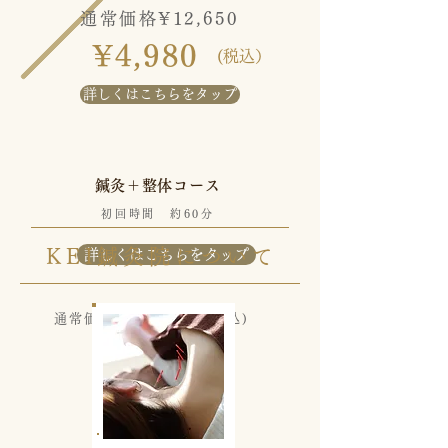
​通常価格¥12,650
¥4,980
(税込）
詳しくはこちらをタップ
​鍼灸＋整体コース
初回時間 約60分
KEI鍼灸院について​
詳しくはこちらをタップ
¥12,650
通常価格
(税込)