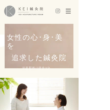
女性の心･身･美
を
追求した鍼灸院
目黒駅西口徒歩3分
完全予約制 完全個室